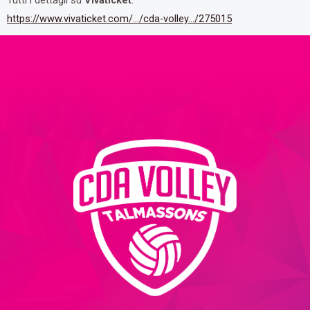
https://www.vivaticket.com/…/cda-volley…/275015