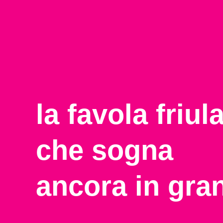
la favola friul
che sogna
ancora in gran