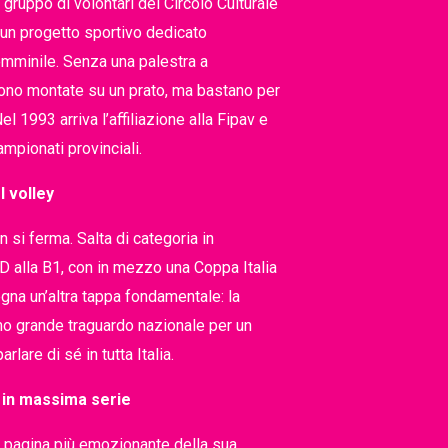
gruppo di volontari del Circolo Culturale
 un progetto sportivo dedicato
emminile. Senza una palestra a
gono montate su un prato, ma bastano per
el 1993 arriva l’affiliazione alla Fipav e
 campionati provinciali.
l volley
 si ferma. Salta di categoria in
D alla B1, con in mezzo una Coppa Italia
egna un’altra tappa fondamentale: la
mo grande traguardo nazionale per un
rlare di sé in tutta Italia.
 in massima serie
la pagina più emozionante della sua